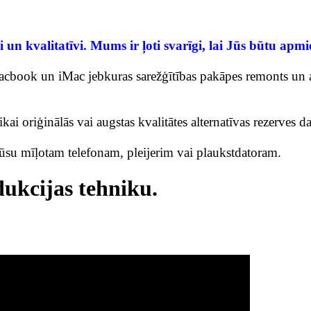
 un kvalitatīvi. Mums ir ļoti svarīgi, lai Jūs būtu apm
book un iMac jebkuras sarežģītības pakāpes remonts un atb
kai oriģinālās vai augstas kvalitātes alternatīvas rezerves
ūsu mīļotam telefonam, pleijerim vai plaukstdatoram.
ukcijas tehniku.