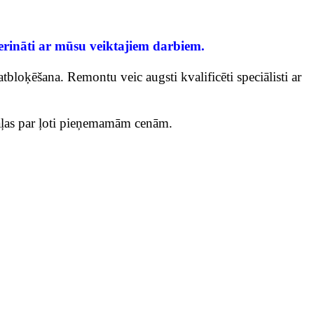
ierināti ar mūsu veiktajiem darbiem.
loķēšana. Remontu veic augsti kvalificēti speciālisti ar
 daļas par ļoti pieņemamām cenām.