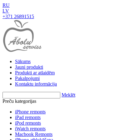
RU
LV
+371 26891515
Sākums
Jauni produkti
Produkti ar atlaidēm
Pakalpojumi
Kontaktu informācija
Meklēt
Preču kategorijas
iPhone remonts
iPad remonts
iPod remonts
iWatch remonts
Macbook Remonts
iPhone atbloķēšana