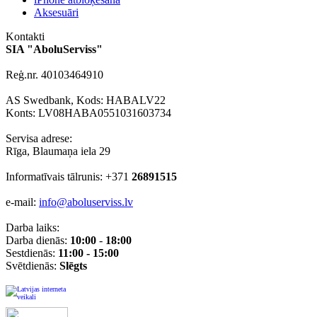
Aksesuāri
Kontakti
SIA "AboluServiss"
Reģ.nr. 40103464910
AS Swedbank, Kods: HABALV22
Konts: LV08HABA0551031603734
Servisa adrese:
Rīga, Blaumaņa iela 29
Informatīvais tālrunis: +371
26891515
e-mail:
info@aboluserviss.lv
Darba laiks:
Darba dienās:
10:00
-
18:00
Sestdienās:
11:00 - 15:00
Svētdienās:
Slēgts