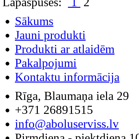
Lapaspuses:
1
2
Sākums
Jauni produkti
Produkti ar atlaidēm
Pakalpojumi
Kontaktu informācija
Rīga, Blaumaņa iela 29
+371 26891515
info@aboluserviss.lv
Pirmdiena - piektdiena 1