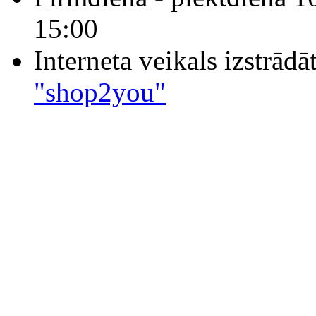
15:00
Interneta veikals izstrād
"shop2you"