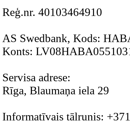
Reģ.nr. 40103464910
AS Swedbank, Kods: HA
Konts: LV08HABA055103
Servisa adrese:
Rīga, Blaumaņa iela 29
Informatīvais tālrunis: +37