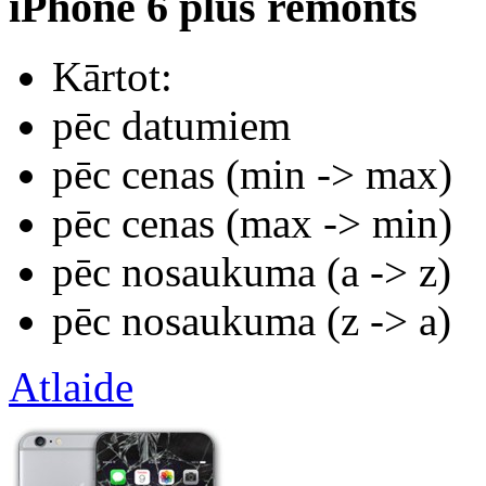
iPhone 6 plus remonts
Kārtot:
pēc datumiem
pēc cenas (min -> max)
pēc cenas (max -> min)
pēc nosaukuma (а -> z)
pēc nosaukuma (z -> а)
Atlaide