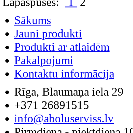
Lapaspuses:
1
2
Sākums
Jauni produkti
Produkti ar atlaidēm
Pakalpojumi
Kontaktu informācija
Rīga, Blaumaņa iela 29
+371 26891515
info@aboluserviss.lv
Pirmdiena - piektdiena 1