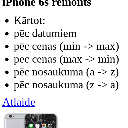
iPhone 6s remonts
Kārtot:
pēc datumiem
pēc cenas (min -> max)
pēc cenas (max -> min)
pēc nosaukuma (а -> z)
pēc nosaukuma (z -> а)
Atlaide