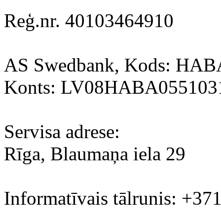
Reģ.nr. 40103464910
AS Swedbank, Kods: HA
Konts: LV08HABA055103
Servisa adrese:
Rīga, Blaumaņa iela 29
Informatīvais tālrunis: +37