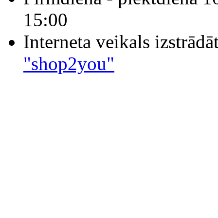
15:00
Interneta veikals izstrād
"shop2you"