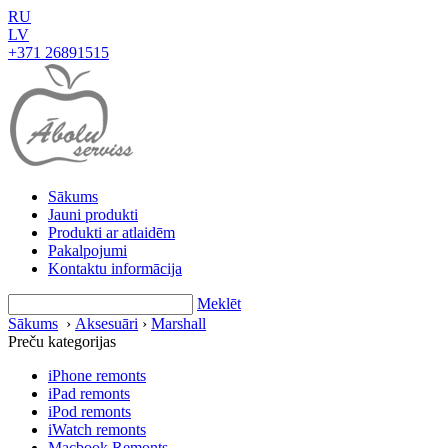
RU
LV
+371 26891515
Sākums
Jauni produkti
Produkti ar atlaidēm
Pakalpojumi
Kontaktu informācija
Meklēt
Sākums
›
Aksesuāri
›
Marshall
Preču kategorijas
iPhone remonts
iPad remonts
iPod remonts
iWatch remonts
Macbook Remonts