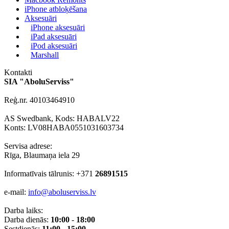
iPhone atbloķēšana
Aksesuāri
iPhone aksesuāri
iPad aksesuāri
iPod aksesuāri
Marshall
Kontakti
SIA "AboluServiss"
Reģ.nr. 40103464910
AS Swedbank, Kods: HABALV22
Konts: LV08HABA0551031603734
Servisa adrese:
Rīga, Blaumaņa iela 29
Informatīvais tālrunis: +371
26891515
e-mail:
info@aboluserviss.lv
Darba laiks:
Darba dienās:
10:00
-
18:00
Sestdienās:
11:00 - 15:00