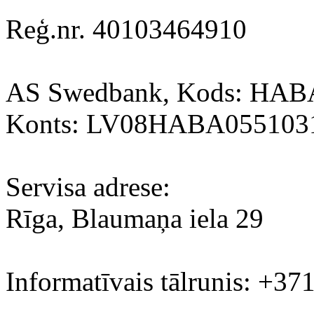
Reģ.nr. 40103464910
AS Swedbank, Kods: HA
Konts: LV08HABA055103
Servisa adrese:
Rīga, Blaumaņa iela 29
Informatīvais tālrunis: +37