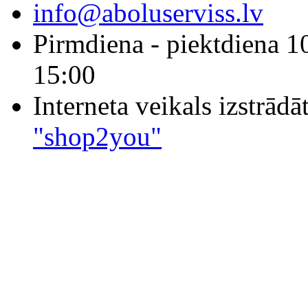
info@aboluserviss.lv
Pirmdiena - piektdiena 1
15:00
Interneta veikals izstrād
"shop2you"