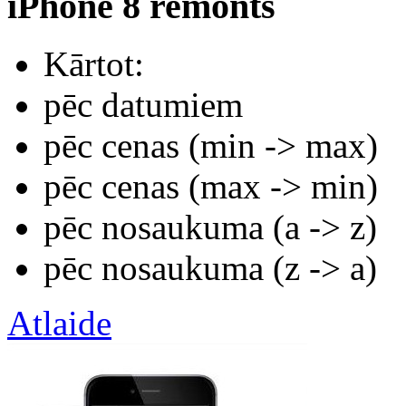
iPhone 8 remonts
Kārtot:
pēc datumiem
pēc cenas (min -> max)
pēc cenas (max -> min)
pēc nosaukuma (а -> z)
pēc nosaukuma (z -> а)
Atlaide