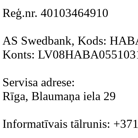
Reģ.nr. 40103464910
AS Swedbank, Kods: HA
Konts: LV08HABA055103
Servisa adrese:
Rīga, Blaumaņa iela 29
Informatīvais tālrunis: +37