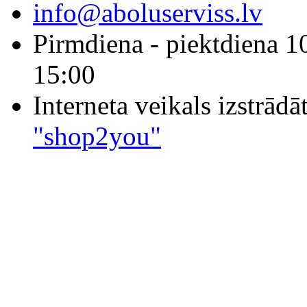
info@aboluserviss.lv
Pirmdiena - piektdiena 1
15:00
Interneta veikals izstrād
"shop2you"