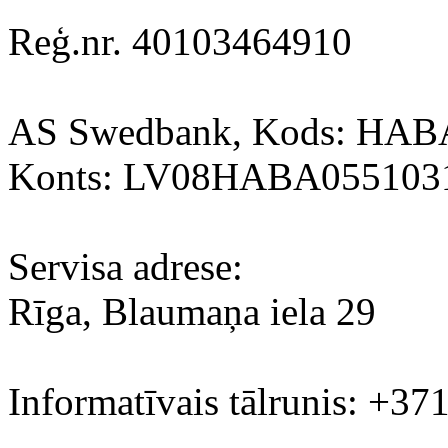
Reģ.nr. 40103464910
AS Swedbank, Kods: HA
Konts: LV08HABA055103
Servisa adrese:
Rīga, Blaumaņa iela 29
Informatīvais tālrunis: +37