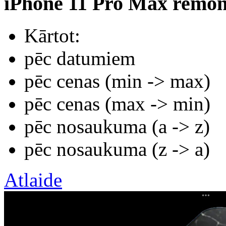
iPhone 11 Pro Max remon
Kārtot:
pēc datumiem
pēc cenas (min -> max)
pēc cenas (max -> min)
pēc nosaukuma (а -> z)
pēc nosaukuma (z -> а)
Atlaide