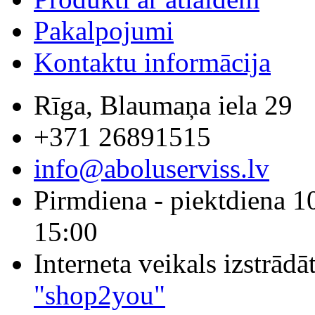
Pakalpojumi
Kontaktu informācija
Rīga, Blaumaņa iela 29
+371 26891515
info@aboluserviss.lv
Pirmdiena - piektdiena 1
15:00
Interneta veikals izstrād
"shop2you"