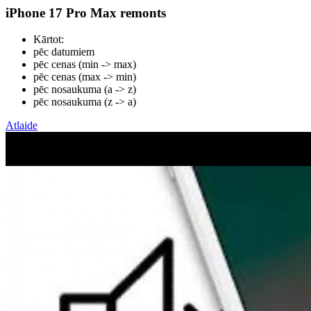
iPhone 17 Pro Max remonts
Kārtot:
pēc datumiem
pēc cenas (min -> max)
pēc cenas (max -> min)
pēc nosaukuma (а -> z)
pēc nosaukuma (z -> а)
Atlaide