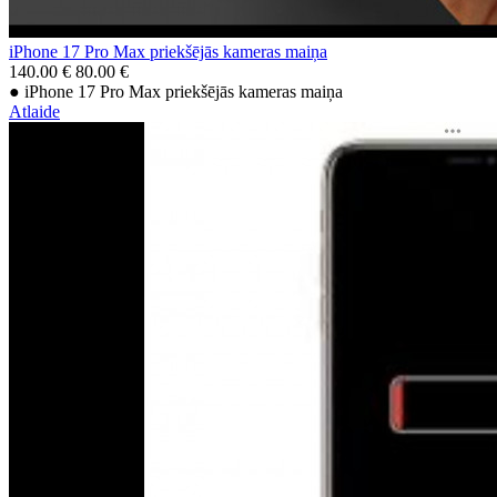
iPhone 17 Pro Max priekšējās kameras maiņа
140.00 €
80.00 €
● iPhone 17 Pro Max priekšējās kameras maiņa
Atlaide