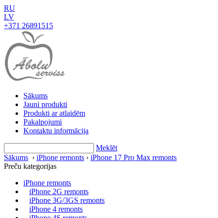
RU
LV
+371 26891515
Sākums
Jauni produkti
Produkti ar atlaidēm
Pakalpojumi
Kontaktu informācija
Meklēt
Sākums
›
iPhone remonts
›
iPhone 17 Pro Max remonts
Preču kategorijas
iPhone remonts
iPhone 2G remonts
iPhone 3G/3GS remonts
iPhone 4 remonts
iPhone 4S remonts