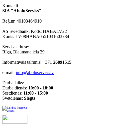
Kontakti
SIA "AboluServiss"
Reģ.nr. 40103464910
AS Swedbank, Kods: HABALV22
Konts: LV08HABA0551031603734
Servisa adrese:
Rīga, Blaumaņa iela 29
Informatīvais tālrunis: +371
26891515
e-mail:
info@aboluserviss.lv
Darba laiks:
Darba dienās:
10:00
-
18:00
Sestdienās:
11:00 - 15:00
Svētdienās:
Slēgts