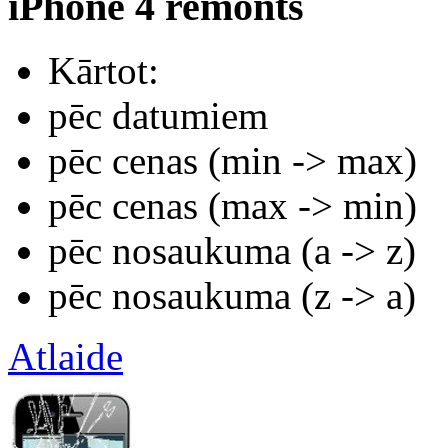
iPhone 4 remonts
Kārtot:
pēc datumiem
pēc cenas (min -> max)
pēc cenas (max -> min)
pēc nosaukuma (а -> z)
pēc nosaukuma (z -> а)
Atlaide