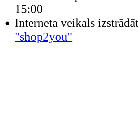
15:00
Interneta veikals izstrād
"shop2you"