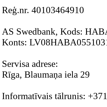
Reģ.nr. 40103464910
AS Swedbank, Kods: HA
Konts: LV08HABA055103
Servisa adrese:
Rīga, Blaumaņa iela 29
Informatīvais tālrunis: +37