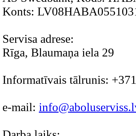
Konts: LV08HABA055103
Servisa adrese:
Rīga, Blaumaņa iela 29
Informatīvais tālrunis: +37
e-mail:
info@aboluserviss.l
Darba laiks: