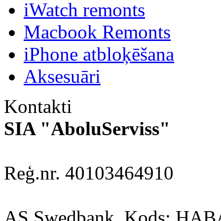
iWatch remonts
Macbook Remonts
iPhone atbloķēšana
Aksesuāri
Kontakti
SIA "AboluServiss"
Reģ.nr. 40103464910
AS Swedbank, Kods: HA