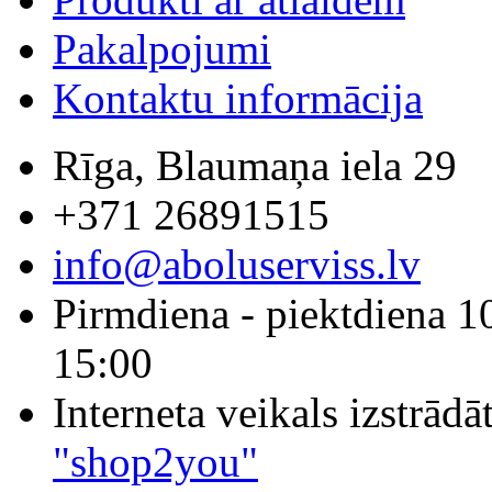
Pakalpojumi
Kontaktu informācija
Rīga, Blaumaņa iela 29
+371 26891515
info@aboluserviss.lv
Pirmdiena - piektdiena 1
15:00
Interneta veikals izstrād
"shop2you"