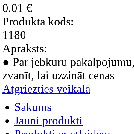
0.01 €
Produkta kods:
1180
Apraksts:
● Par jebkuru pakalpojumu, 
zvanīt, lai uzzināt cenas
Atgriezties veikalā
Sākums
Jauni produkti
Produkti ar atlaidēm