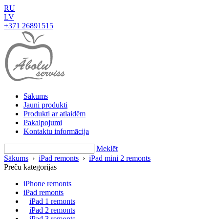
RU
LV
+371 26891515
Sākums
Jauni produkti
Produkti ar atlaidēm
Pakalpojumi
Kontaktu informācija
Meklēt
Sākums
›
iPad remonts
›
iPad mini 2 remonts
Preču kategorijas
iPhone remonts
iPad remonts
iPad 1 remonts
iPad 2 remonts
iPad 3 remonts