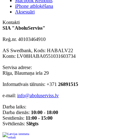
Macbook Remonts
iPhone atbloķēšana
Aksesuāri
Kontakti
SIA "AboluServiss"
Reģ.nr. 40103464910
AS Swedbank, Kods: HABALV22
Konts: LV08HABA0551031603734
Servisa adrese:
Rīga, Blaumaņa iela 29
Informatīvais tālrunis: +371
26891515
e-mail:
info@aboluserviss.lv
Darba laiks:
Darba dienās:
10:00
-
18:00
Sestdienās:
11:00 - 15:00
Svētdienās:
Slēgts