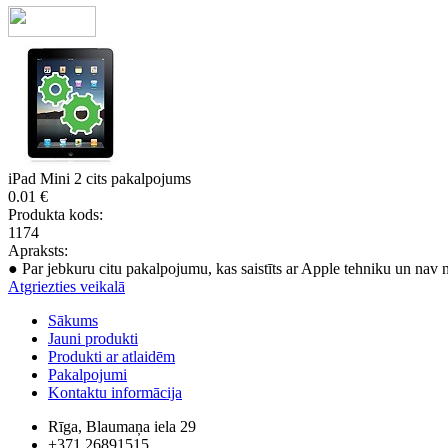
iPad Mini 2 cits pakalpojums
0.01 €
Produkta kods:
1174
Apraksts:
● Par jebkuru citu pakalpojumu, kas saistīts ar Apple tehniku un nav 
Atgriezties veikalā
Sākums
Jauni produkti
Produkti ar atlaidēm
Pakalpojumi
Kontaktu informācija
Rīga, Blaumaņa iela 29
+371 26891515