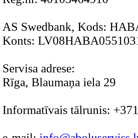
AS Swedbank, Kods: HA
Konts: LV08HABA055103
Servisa adrese:
Rīga, Blaumaņa iela 29
Informatīvais tālrunis: +37
e-mail:
info@aboluserviss.l