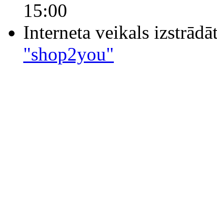
15:00
Interneta veikals izstrād
"shop2you"