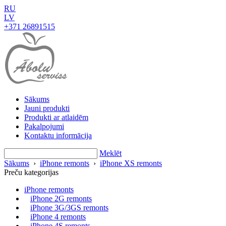
RU
LV
+371 26891515
Sākums
Jauni produkti
Produkti ar atlaidēm
Pakalpojumi
Kontaktu informācija
Meklēt
Sākums
›
iPhone remonts
›
iPhone XS remonts
Preču kategorijas
iPhone remonts
iPhone 2G remonts
iPhone 3G/3GS remonts
iPhone 4 remonts
iPhone 4S remonts