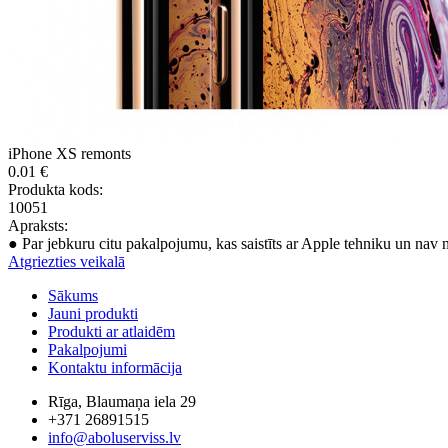
iPhone XS remonts
0.01 €
Produkta kods:
10051
Apraksts:
● Par jebkuru citu pakalpojumu, kas saistīts ar Apple tehniku un nav 
Atgriezties veikalā
Sākums
Jauni produkti
Produkti ar atlaidēm
Pakalpojumi
Kontaktu informācija
Rīga, Blaumaņa iela 29
+371 26891515
info@aboluserviss.lv