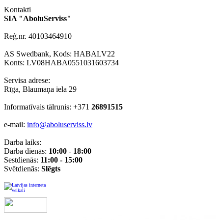
Kontakti
SIA "AboluServiss"
Reģ.nr. 40103464910
AS Swedbank, Kods: HABALV22
Konts: LV08HABA0551031603734
Servisa adrese:
Rīga, Blaumaņa iela 29
Informatīvais tālrunis: +371
26891515
e-mail:
info@aboluserviss.lv
Darba laiks:
Darba dienās:
10:00
-
18:00
Sestdienās:
11:00 - 15:00
Svētdienās:
Slēgts