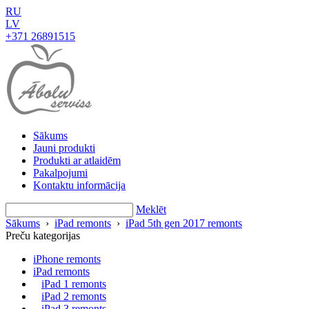
RU
LV
+371 26891515
Sākums
Jauni produkti
Produkti ar atlaidēm
Pakalpojumi
Kontaktu informācija
Meklēt
Sākums
›
iPad remonts
›
iPad 5th gen 2017 remonts
Preču kategorijas
iPhone remonts
iPad remonts
iPad 1 remonts
iPad 2 remonts
iPad 3 remonts