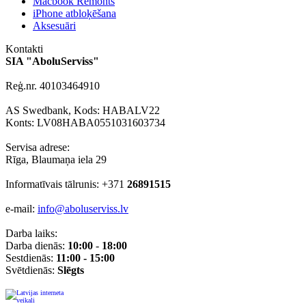
Macbook Remonts
iPhone atbloķēšana
Aksesuāri
Kontakti
SIA "AboluServiss"
Reģ.nr. 40103464910
AS Swedbank, Kods: HABALV22
Konts: LV08HABA0551031603734
Servisa adrese:
Rīga, Blaumaņa iela 29
Informatīvais tālrunis: +371
26891515
e-mail:
info@aboluserviss.lv
Darba laiks:
Darba dienās:
10:00
-
18:00
Sestdienās:
11:00 - 15:00
Svētdienās:
Slēgts