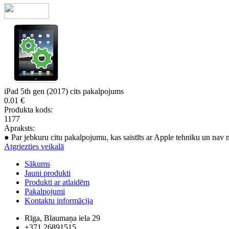
iPad 5th gen (2017) cits pakalpojums
0.01 €
Produkta kods:
1177
Apraksts:
● Par jebkuru citu pakalpojumu, kas saistīts ar Apple tehniku un nav 
Atgriezties veikalā
Sākums
Jauni produkti
Produkti ar atlaidēm
Pakalpojumi
Kontaktu informācija
Rīga, Blaumaņa iela 29
+371 26891515