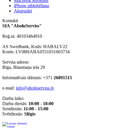
Macbook Remonts
iPhone atbloķēšana
Aksesuāri
Kontakti
SIA "AboluServiss"
Reģ.nr. 40103464910
AS Swedbank, Kods: HABALV22
Konts: LV08HABA0551031603734
Servisa adrese:
Rīga, Blaumaņa iela 29
Informatīvais tālrunis: +371
26891515
e-mail:
info@aboluserviss.lv
Darba laiks:
Darba dienās:
10:00
-
18:00
Sestdienās:
11:00 - 15:00
Svētdienās:
Slēgts