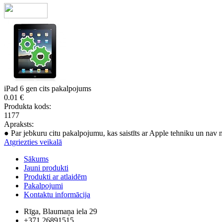
iPad 6 gen cits pakalpojums
0.01 €
Produkta kods:
1177
Apraksts:
● Par jebkuru citu pakalpojumu, kas saistīts ar Apple tehniku un nav 
Atgriezties veikalā
Sākums
Jauni produkti
Produkti ar atlaidēm
Pakalpojumi
Kontaktu informācija
Rīga, Blaumaņa iela 29
+371 26891515