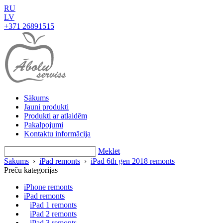
RU
LV
+371 26891515
Sākums
Jauni produkti
Produkti ar atlaidēm
Pakalpojumi
Kontaktu informācija
Meklēt
Sākums
›
iPad remonts
›
iPad 6th gen 2018 remonts
Preču kategorijas
iPhone remonts
iPad remonts
iPad 1 remonts
iPad 2 remonts
iPad 3 remonts