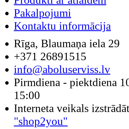
Pakalpojumi
Kontaktu informācija
Rīga, Blaumaņa iela 29
+371 26891515
info@aboluserviss.lv
Pirmdiena - piektdiena 1
15:00
Interneta veikals izstrād
"shop2you"