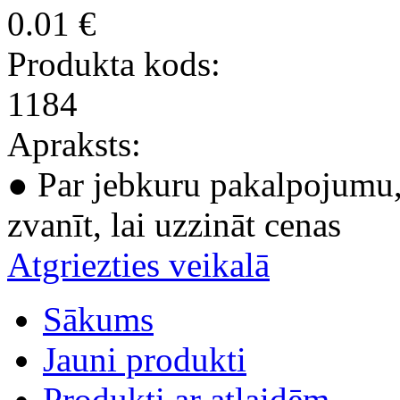
0.01 €
Produkta kods:
1184
Apraksts:
● Par jebkuru pakalpojumu, 
zvanīt, lai uzzināt cenas
Atgriezties veikalā
Sākums
Jauni produkti
Produkti ar atlaidēm