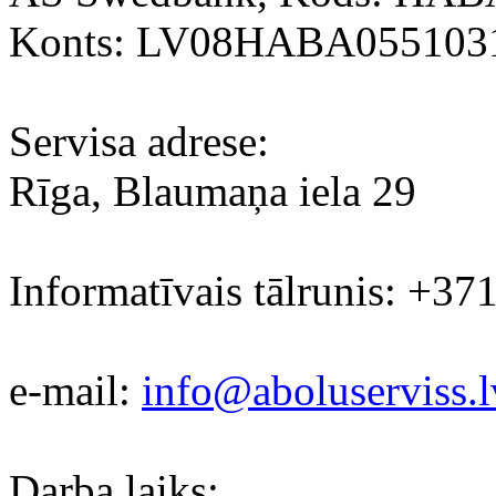
Konts: LV08HABA055103
Servisa adrese:
Rīga, Blaumaņa iela 29
Informatīvais tālrunis: +37
e-mail:
info@aboluserviss.l
Darba laiks: