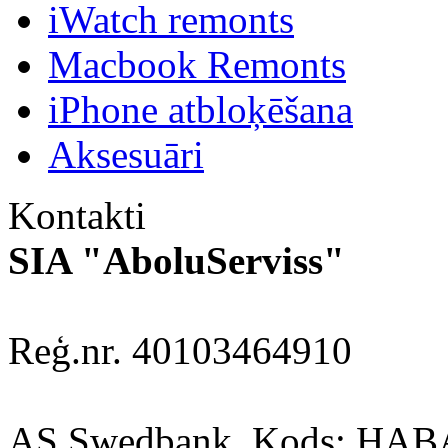
iWatch remonts
Macbook Remonts
iPhone atbloķēšana
Aksesuāri
Kontakti
SIA "AboluServiss"
Reģ.nr. 40103464910
AS Swedbank, Kods: HA