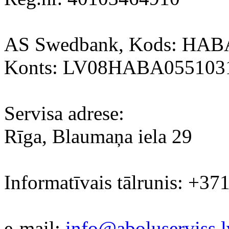
AS Swedbank, Kods: HA
Konts: LV08HABA055103
Servisa adrese:
Rīga, Blaumaņa iela 29
Informatīvais tālrunis: +37
e-mail:
info@aboluserviss.l