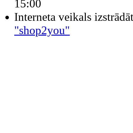
15:00
Interneta veikals izstrād
"shop2you"