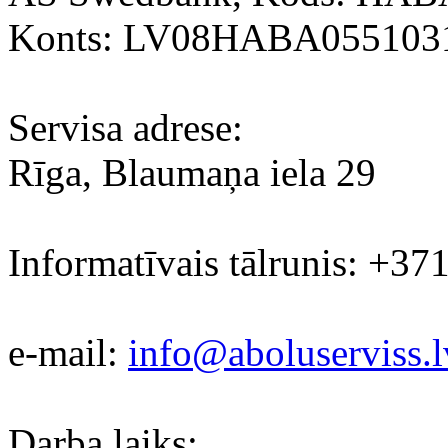
Konts: LV08HABA055103
Servisa adrese:
Rīga, Blaumaņa iela 29
Informatīvais tālrunis: +37
e-mail:
info@aboluserviss.l
Darba laiks: