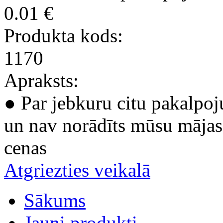
0.01 €
Produkta kods:
1170
Apraksts:
● Par jebkuru citu pakalpoj
un nav norādīts mūsu mājas 
cenas
Atgriezties veikalā
Sākums
Jauni produkti