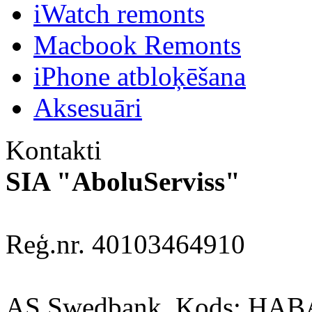
iWatch remonts
Macbook Remonts
iPhone atbloķēšana
Aksesuāri
Kontakti
SIA "AboluServiss"
Reģ.nr. 40103464910
AS Swedbank, Kods: HA