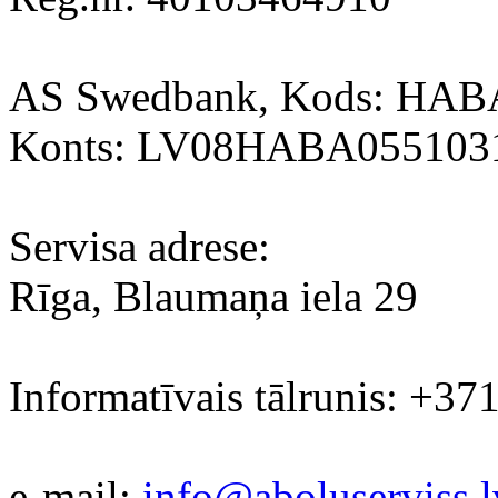
AS Swedbank, Kods: HA
Konts: LV08HABA055103
Servisa adrese:
Rīga, Blaumaņa iela 29
Informatīvais tālrunis: +37
e-mail:
info@aboluserviss.l