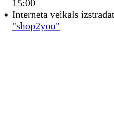
15:00
Interneta veikals izstrād
"shop2you"