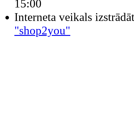
15:00
Interneta veikals izstrād
"shop2you"