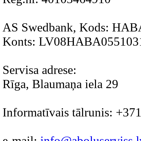
AS Swedbank, Kods: HA
Konts: LV08HABA055103
Servisa adrese:
Rīga, Blaumaņa iela 29
Informatīvais tālrunis: +37
e-mail:
info@aboluserviss.l