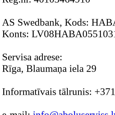
AS Swedbank, Kods: HA
Konts: LV08HABA055103
Servisa adrese:
Rīga, Blaumaņa iela 29
Informatīvais tālrunis: +37
e-mail:
info@aboluserviss.l