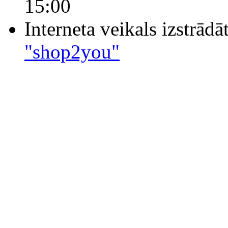
15:00
Interneta veikals izstrād
"shop2you"