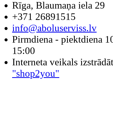
Rīga, Blaumaņa iela 29
+371 26891515
info@aboluserviss.lv
Pirmdiena - piektdiena 1
15:00
Interneta veikals izstrād
"shop2you"