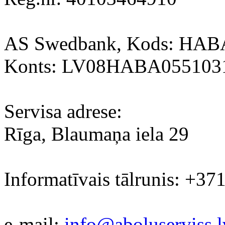
AS Swedbank, Kods: HA
Konts: LV08HABA055103
Servisa adrese:
Rīga, Blaumaņa iela 29
Informatīvais tālrunis: +37
e-mail:
info@aboluserviss.l