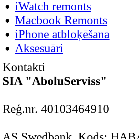
iWatch remonts
Macbook Remonts
iPhone atbloķēšana
Aksesuāri
Kontakti
SIA "AboluServiss"
Reģ.nr. 40103464910
AS Swedbank, Kods: HA