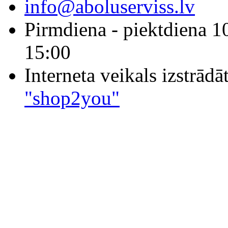
info@aboluserviss.lv
Pirmdiena - piektdiena 1
15:00
Interneta veikals izstrād
"shop2you"