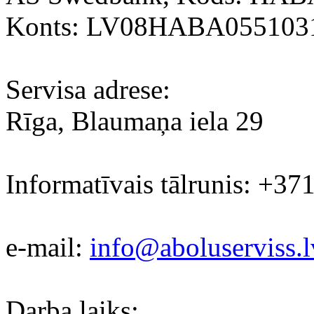
Konts: LV08HABA055103
Servisa adrese:
Rīga, Blaumaņa iela 29
Informatīvais tālrunis: +37
e-mail:
info@aboluserviss.l
Darba laiks: