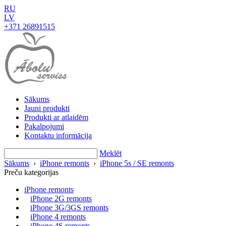
RU
LV
+371 26891515
Sākums
Jauni produkti
Produkti ar atlaidēm
Pakalpojumi
Kontaktu informācija
Meklēt
Sākums
›
iPhone remonts
›
iPhone 5s / SE remonts
Preču kategorijas
iPhone remonts
iPhone 2G remonts
iPhone 3G/3GS remonts
iPhone 4 remonts
iPhone 4S remonts