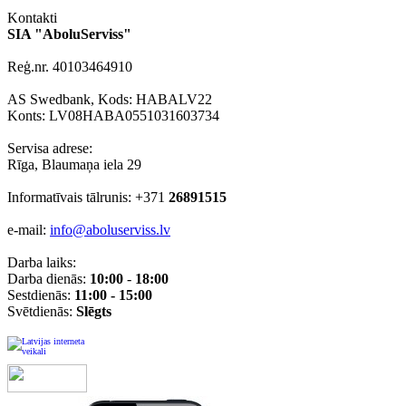
Kontakti
SIA "AboluServiss"
Reģ.nr. 40103464910
AS Swedbank, Kods: HABALV22
Konts: LV08HABA0551031603734
Servisa adrese:
Rīga, Blaumaņa iela 29
Informatīvais tālrunis: +371
26891515
e-mail:
info@aboluserviss.lv
Darba laiks:
Darba dienās:
10:00
-
18:00
Sestdienās:
11:00 - 15:00
Svētdienās:
Slēgts