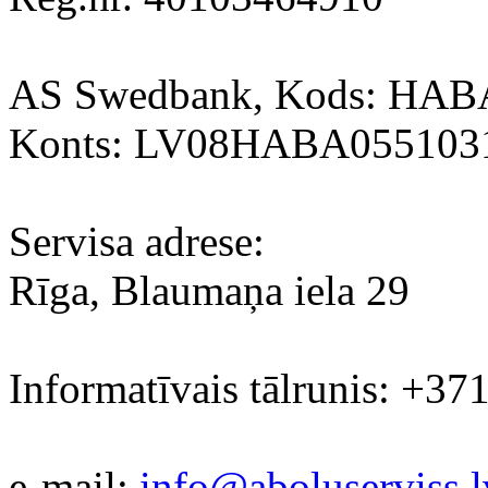
AS Swedbank, Kods: HA
Konts: LV08HABA055103
Servisa adrese:
Rīga, Blaumaņa iela 29
Informatīvais tālrunis: +37
e-mail:
info@aboluserviss.l