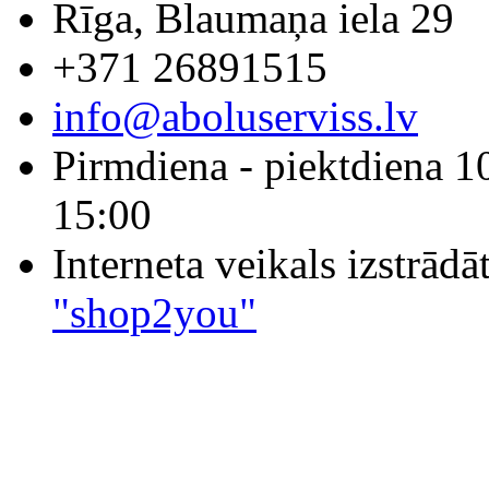
Rīga, Blaumaņa iela 29
+371 26891515
info@aboluserviss.lv
Pirmdiena - piektdiena 1
15:00
Interneta veikals izstrād
"shop2you"